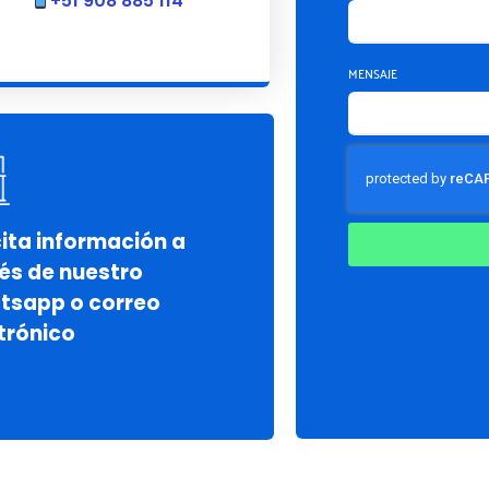
+51 908 885 114
MENSAJE
cita información a
és de nuestro
tsapp o correo
trónico