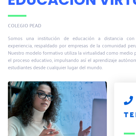
COLEGIO PEAD
Somos una institución de educación a distancia co
experiencia, respaldado por empresas de la comunidad per
Nuestro modelo formativo utiliza la virtualidad como medio p
el proceso educativo, impulsando así el aprendizaje autóno
estudiantes desde cualquier lugar del mundo.
TE