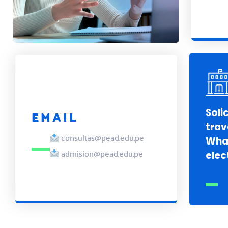
EMAIL
Soli
trav
consultas@pead.edu.pe
Wha
admision@pead.edu.pe
elec