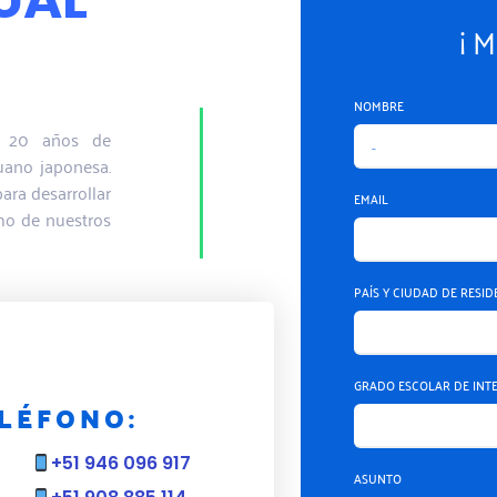
¡ M
NOMBRE
n 20 años de
uano japonesa.
ara desarrollar
EMAIL
mo de nuestros
PAÍS Y CIUDAD DE RESI
GRADO ESCOLAR DE INT
LÉFONO:
+51 946 096 917
ASUNTO