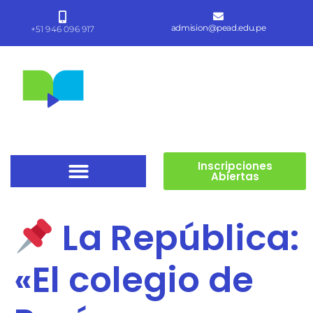
admision@pead.edu.pe
+51 946 096 917
Inscripciones
Abiertas
La República:
«El colegio de